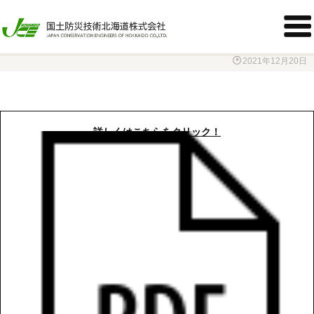
胆振東部地震に起因した崩壊地での緑化試験による緑化状況・

その２

2021年12月20日
詳しくはこちらをクリック！