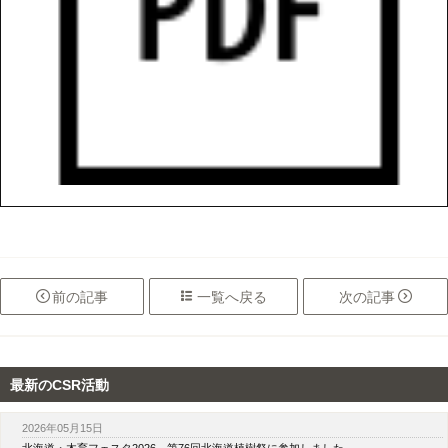

前
の記事

一覧へ
戻る
次
の記事

最新のCSR活動
2026年05月15日
北海道・木育フェスタ2026 第76回北海道植樹祭に参加しました