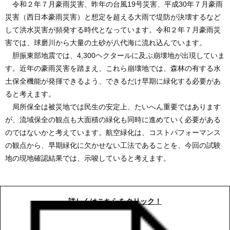
令和２年７月豪雨災害、昨年の台風19号災害、平成30年７月豪雨
災害（西日本豪雨災害）と想定を超える大雨で堤防が決壊するなど
して洪水災害が頻発する時代となっています。令和２年７月豪雨災
害では、球磨川から大量の土砂が八代海に流れ込んでいます。
胆振東部地震では、4,300ヘクタールに及ぶ崩壊地が出現していま
す。近年の豪雨災害を踏まえ、これら崩壊地では、森林の有する水
土保全機能が発揮できるよう、できるだけ早期に緑化する必要があ
ると考えます。
局所保全は被災地では民生の安定上、たいへん重要ではあります
が、流域保全の観点も大面積の緑化も同時に進めていく必要がある
のではないかと考えています。航空緑化は、コストパフォーマンス
の観点から、早期緑化に欠かせない工法であることを、今回の試験
地の現地確認結果では、示唆していると考えます。
詳しくはこちらをクリック！