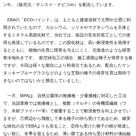
ン®」（販売元：サンスイ・ナビコ㈱）を配合しています。
EBAの「ECOバインド」は、もともと建築資材で土間や土壁に利
用されていたもので、カルシウム、シリカやマグネシウムを主体と
するミネラル系固化材で、当社では、仮設の安全対策工としての使
用も推奨しているものです。この固化材は、高い耐浸食性を発揮す
るとともに、植物の生育に障害を与えにくく、北海道のような積雪
寒冷地向きです。 航空緑化工の場合、施工適期は種子が発芽する春
ですが、今回は様々な都合により秋発注であるため、配合したケン
タッキーブルーグラスなどのような芝類の種子の発芽生育は期待で
きないのではないかと懸念していました。
一方、MPAは、自然公園等の無播種・少量播種に対応した工法
で、当該業務では無播種とし、複数（マルチ）の有機質繊維（ワ
ラ、木材ファイバー等）で被覆することで耐浸食性を向上させてい
ますが、①周辺から飛散して来る種子の待ち受けであるため、確実
な緑化の点でEBAよりも劣ること、②待ち受けた種子の根が発達し
ない前に、冬季を迎えるため、薄い膜である待ち受け材料が凍結融