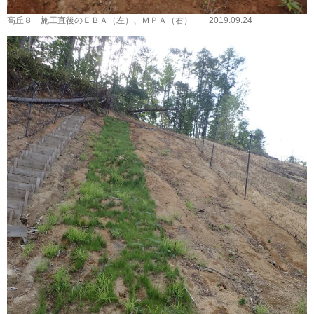
高丘８ 施工直後のＥＢＡ（左）、ＭＰＡ（右） 2019.09.24