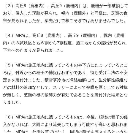
（３）高丘8（鹿柵内）、高丘9（鹿柵内）は、鹿柵が一部破損して
おり、侵入した形跡が見られ、幌内（鹿柵外）と同様に、芝類の食
害が見られましたが、葉先だけで根こそぎではありませんでした。
（４）MPAは、高丘8（鹿柵内）、高丘9（鹿柵内）、幌内（鹿柵
内）の３試験区とも６割から7割程度、施工地からの流出が見られ、
下方へのたまりが見られました。
（５）MPAの施工地内に残っているものや下方にたまっているとこ
ろは、付近からの種子の捕捉はわずかであり、待ち受け工法の不安
定さを裏付けました。積雪寒冷地の凍結融解には、生分解性繊維な
どの材料の追加などして、スラリーによって被膜を厚くしても対抗
が難しく、芝類の根の緊縛力が有効であることを裏付けた結果とな
りました。
（６）MPAの施工地内に残っているものは、今後、植物の種子の侵
入がなければ、大雨により流失してしまう可能性が高いと思われま
した。MPAは、外来牧草ではなく、周辺の種子を導入するという生