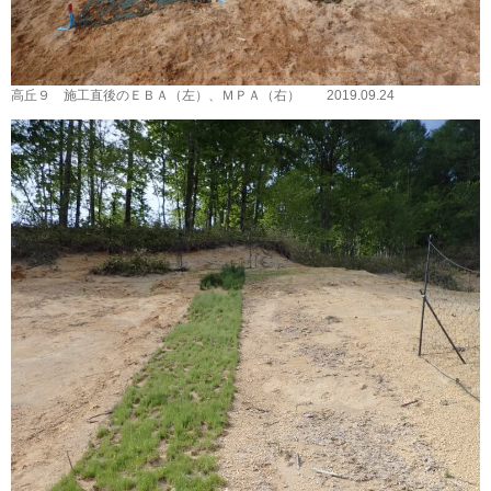
高丘９ 施工直後のＥＢＡ（左）、ＭＰＡ（右） 2019.09.24