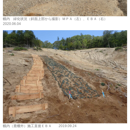
幌内 緑化状況（斜面上部から撮影）ＭＰＡ（左）、ＥＢＡ（右）
2020.06.04
幌内（鹿柵外）施工直後ＥＢＡ 2019.09.24