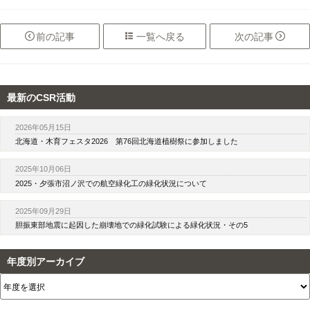

前
の記事

一覧へ
戻る
次
の記事

最新のCSR活動
2026年05月15日
北海道・木育フェスタ2026 第76回北海道植樹祭に参加しました
2025年10月06日
2025・夕張市沼ノ沢での航空緑化工の緑化状況について
2025年09月29日
胆振東部地震に起因した崩壊地での緑化試験による緑化状況・その5
年度別アーカイブ