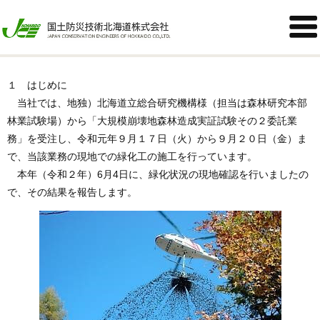
胆振東部地震に起因した崩壊地での緑化試験による緑化状況


2020年06月08日
１ はじめに
当社では、地独）北海道立総合研究機構様（担当は森林研究本部
林業試験場）から「大規模崩壊地森林造成実証試験その２委託業
務」を受注し、令和元年９月１７日（火）から９月２０日（金）ま
で、当該業務の現地での緑化工の施工を行っています。
本年（令和２年）6月4日に、緑化状況の現地確認を行いましたの
で、その結果を報告します。