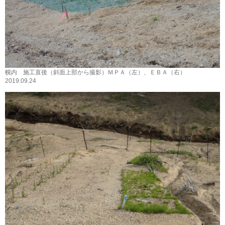
幌内 施工直後（斜面上部から撮影）ＭＰＡ（左）、ＥＢＡ（右）
2019.09.24