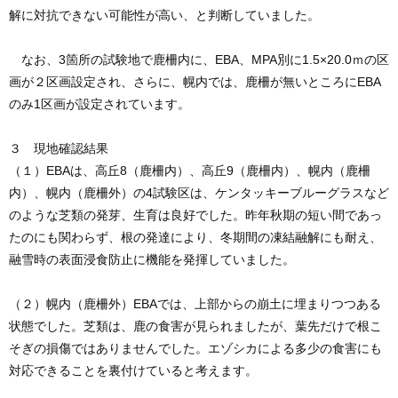
解に対抗できない可能性が高い、と判断していました。
なお、3箇所の試験地で鹿柵内に、EBA、MPA別に1.5×20.0ｍの区
画が２区画設定され、さらに、幌内では、鹿柵が無いところにEBA
のみ1区画が設定されています。
３ 現地確認結果
（１）EBAは、高丘8（鹿柵内）、高丘9（鹿柵内）、幌内（鹿柵
内）、幌内（鹿柵外）の4試験区は、ケンタッキーブルーグラスなど
のような芝類の発芽、生育は良好でした。昨年秋期の短い間であっ
たのにも関わらず、根の発達により、冬期間の凍結融解にも耐え、
融雪時の表面浸食防止に機能を発揮していました。
（２）幌内（鹿柵外）EBAでは、上部からの崩土に埋まりつつある
状態でした。芝類は、鹿の食害が見られましたが、葉先だけで根こ
そぎの損傷ではありませんでした。エゾシカによる多少の食害にも
対応できることを裏付けていると考えます。