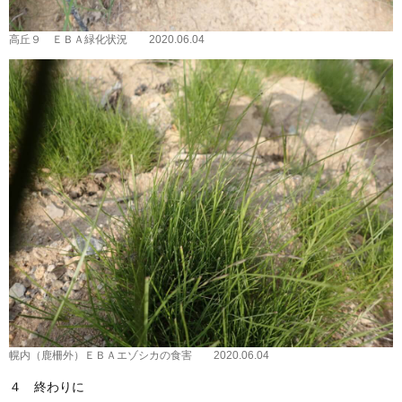
高丘９ ＥＢＡ緑化状況 2020.06.04
幌内（鹿柵外）ＥＢＡエゾシカの食害 2020.06.04
４ 終わりに