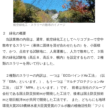
航空緑化工・スラリーの散布のイメージ
２ 緑化の概要
当該業務の内容は、通常、航空緑化工としてヘリコプタ―で空中
散布するスラリー（液体に固体を混ぜ合わせたもの）を、小面積
で、かつ、点在する試験地に、人肩運搬し、人力で散布して、３箇
所の緑化試験地（高丘８、高丘９、幌内）を設定するもので、２種
類のスラリーを用いて行いました。
２種類のスラリーの内訳は、一つは「ECOバインドAir工法」（以
下「EBA」といいます。）、もう一つは「マルチプロテクションAir
工法」（以下「MPA」といいます。）です。 前者は当社のグループ
会社である国土防災技術㈱が開発した工法で、後者は国土防災技術
㈱と朝日航洋㈱が共同で開発した工法です。 また、どちらにも地球
環境大賞2019農林水産大臣賞受賞のフルボ酸の植物活性剤「フジミ