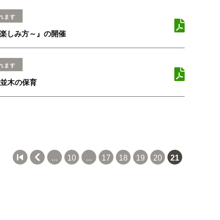
れます
楽しみ方～』の開催
れます
桜並木の保育


...
10
...
17
18
19
20
21