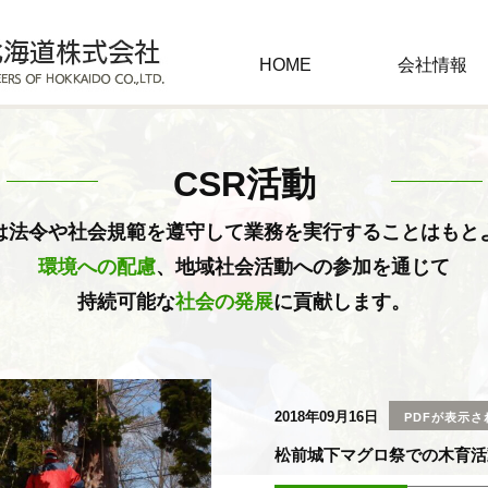
HOME
会社情報
CSR活動
は法令や社会規範を遵守して業務を実行することはもと
環境への配慮
、地域社会活動への参加を通じて
持続可能な
社会の発展
に貢献します。
2018年09月16日
PDFが表示さ
松前城下マグロ祭での木育活