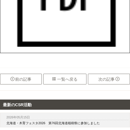

前
の記事

一覧へ
戻る
次
の記事

最新のCSR活動
2026年05月15日
北海道・木育フェスタ2026 第76回北海道植樹祭に参加しました