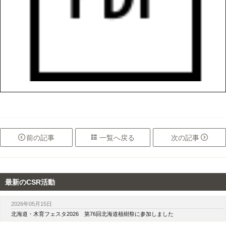

前
の記事

一覧へ
戻る
次
の記事

最新のCSR活動
2026年05月15日
北海道・木育フェスタ2026 第76回北海道植樹祭に参加しました