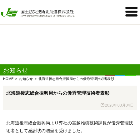
Warning
: Undefined variable $term_num in
/home/jcehokkaido/jce-

hokkaido.co.jp/public_html/webadmin/wp-
content/themes/jcehkdcoltd/function/atp_pageinfo.php
on line
612
お知らせ
HOME
>
お知らせ
>
北海道後志総合振興局からの優秀管理技術者表彰
北海道後志総合振興局からの優秀管理技術者表彰

2020年03月04日
北海道後志総合振興局より弊社の宮越雅樹技術課長が優秀管理技
術者として感謝状の贈呈を受けました。