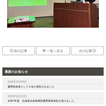

前
の記事

一覧へ
戻る
次
の記事

最新のお知らせ
2026年03月09日
優秀技術者として４名が表彰されました
2025年12月22日
令和7年度 北海道水産林務部優秀業者表彰を受けました。