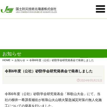
Warning
: Undefined variable $term_num in
/home/jcehokkaido/jce-

hokkaido.co.jp/public_html/webadmin/wp-
content/themes/jcehkdcoltd/function/atp_pageinfo.php
on line
612
お知らせ
HOME
>
お知らせ
>
令和6年度（公社）砂防学会研究発表会で発表しました
令和6年度（公社）砂防学会研究発表会で発表しました

2024年05月21日
令和6年度（公社）砂防学会研究発表会「和歌山大会」にて、当
社の柳井一希課長補佐が有珠山火山噴火緊急減災対策の無人化施
工についての発表を行いました。